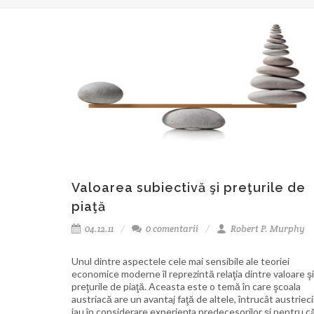
Valoarea subiectivă şi preţurile de
piaţă
04.12.11
0 comentarii
Robert P. Murphy
Unul dintre aspectele cele mai sensibile ale teoriei
economice moderne îl reprezintă relaţia dintre valoare şi
preţurile de piaţă. Aceasta este o temă în care şcoala
austriacă are un avantaj faţă de altele, întrucât austrieci
iau în considerare experienţa predecesorilor şi pentru c