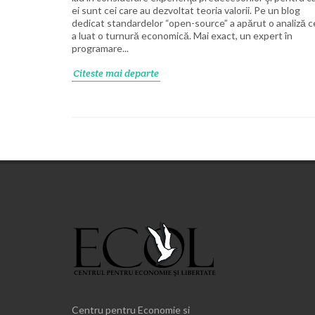
ei sunt cei care au dezvoltat teoria valorii. Pe un blog
dedicat standardelor “open-source” a apărut o analiză c
a luat o turnură economică. Mai exact, un expert în
programare...
Citeste mai departe
Centru pentru Economie si