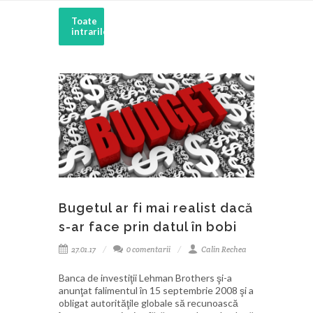
Toate
intrarile
Bugetul ar fi mai realist dacă
s-ar face prin datul în bobi
27.01.17
0 comentarii
Calin Rechea
Banca de investiţii Lehman Brothers şi-a
anunţat falimentul în 15 septembrie 2008 şi a
obligat autorităţile globale să recunoască