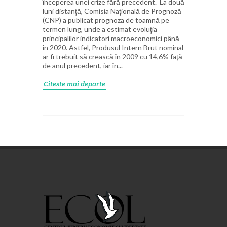
începerea unei crize fără precedent. La două
luni distanţă, Comisia Naţională de Prognoză
(CNP) a publicat prognoza de toamnă pe
termen lung, unde a estimat evoluţia
principalilor indicatori macroeconomici până
în 2020. Astfel, Produsul Intern Brut nominal
ar fi trebuit să crească în 2009 cu 14,6% faţă
de anul precedent, iar în...
Citeste mai departe