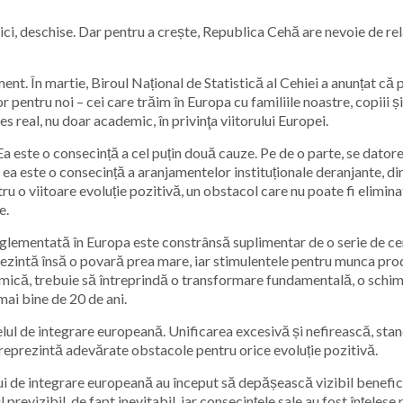
i, deschise. Dar pentru a crește, Republica Cehă are nevoie de relaț
ent. În martie, Biroul Național de Statistică al Cehiei a anunțat că 
r pentru noi – cei care trăim în Europa cu familiile noastre, copiii 
s real, nu doar academic, în privinţa viitorului Europei.
a este o consecință a cel puțin două cauze. Pe de o parte, se datore
 ea este o consecință a aranjamentelor instituționale deranjante, din
 o viitoare evoluție pozitivă, un obstacol care nu poate fi eliminat
e.
lementată în Europa este constrânsă suplimentar de o serie de ceri
rezintă însă o povară prea mare, iar stimulentele pentru munca prod
că, trebuie să întreprindă o transformare fundamentală, o schimba
ai bine de 20 de ani.
ul de integrare europeană. Unificarea excesivă și nefirească, sta
reprezintă adevărate obstacole pentru orice evoluție pozitivă.
i de integrare europeană au început să depășească vizibil beneficii
evizibil, de fapt inevitabil, iar consecințele sale au fost înțelese pe