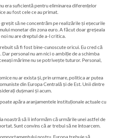
nu era suficientă pentru eliminarea diferențelor
ce au fost cele ce au primat.
 greșit să ne concentrăm pe realizările și eșecurile
emului monetar din zona euro. A făcut doar greșeala
noi nu are dreptul de a-l critica.
trebuit să fi fost bine-cunoscute oricui. Eu cred că
s. Dar personal nu am nici o ambiție de a schimba
 aceeași mărime nu se potrivește tuturor. Personal,
mice nu ar exista și, prin urmare, politica ar putea
omuniste din Europa Centrală și de Est. Unii dintre
siderați dușmani și acum.
poate apăra aranjamentele instituționale actuale cu
a noastră să îi informăm că urmările unei astfel de
uportat. Sunt convins că ar trebui să ne întoarcem.
 comportamentului nostru. Europa trebuie să