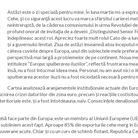
Astăzi este o zi specială pentru mine. În luna martie mi-a expir
Cehe, şi cu siguranţă acest lucru va marca sfârșitul carierei mel
neîntreruptă, de la căderea comunismului în urma Revoluției de
profund onorat de invitaţia de a deveni „Distinguished Senior Fe
îndeplineasc acest rol. Apreciez foarte mult rolul Cato de-a lun
și a guvernului limitat. Ziua de astăzi înseamnă abia începutul n
câteva cuvinte despre Europa, unul din subiectele mele preferate
perspectivă mai largă a problemelor de pe continent. Noua mea 
intituleze “
Europa: spulberarea iluziilor
”, reflectă frustrarea mea
însă, nu a fost întocmai ideea mea. Personal, nu am avut nici o 
spulberarea acestor iluzii nu a fost niciodată necesară pentru 
Cartea analizează aranjamentele instituționale actuale din Euro
nirea crizei datoriilor din zona euro, precum și reacțiile costisitoa
eritoriale este, și a fost întotdeauna, naiv. Consecințele denaționaliz
hă face parte din Europa, este un membru al Uniunii Europene (UE),
 subliniem acest fapt. Aproape 85% din exporturile cehe merg în Eu
 suverane acute. Chiar și cu un curs de schimb flotant, Republica C