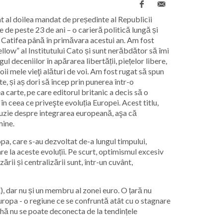
at al doilea mandat de președinte al Republicii
e de peste 23 de ani – o carieră politică lungă și
 Catifea până în primăvara acestui an. Am fost
llow” al Institutului Cato și sunt nerăbdător să îmi
gul deceniilor
în apărarea libertății, piețelor libere,
oii mele vieţi alături de voi. Am fost rugat să spun
, și aș dori să încep prin punerea într-o
carte, pe care editorul britanic a decis să o
 în ceea ce priveşte evoluția Europei. Acest titlu,
iluzie despre integrarea europeană, aşa că
mine.
pa, care s-au dezvoltat de-a lungul timpului,
re la aceste evoluții. Pe scurt, optimismul excesiv
ării și centralizării sunt, într-un cuvânt,
 dar nu și un membru al zonei euro. O țară nu
ropa - o regiune ce se confruntă atât cu o stagnare
ehă nu se poate deconecta de la tendințele