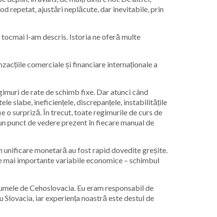
od repetat, ajustări neplăcute, dar inevitabile, prin
ce tocmai l-am descris. Istoria ne oferă multe
cțiile comerciale și financiare internaționale a
gimuri de rate de schimb fixe. Dar atunci când
le slabe, ineficiențele, discrepanțele, instabilitățile
e o surpriză. În trecut, toate regimurile de curs de
 un punct de vedere prezent în fiecare manual de
n unificare monetară au fost rapid dovedite greșite.
ele mai importante variabile economice – schimbul
b numele de Cehoslovacia. Eu eram responsabil de
 Slovacia, iar experiența noastră este destul de