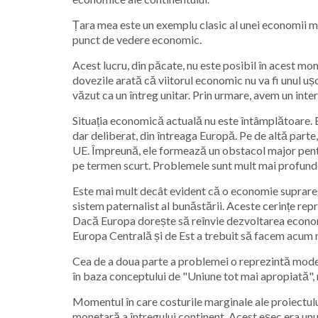
Țara mea este un exemplu clasic al unei economii mic
punct de vedere economic.
Acest lucru, din păcate, nu este posibil în acest mom
dovezile arată că viitorul economic nu va fi unul ușo
văzut ca un întreg unitar. Prin urmare, avem un intere
Situația economică actuală nu este întâmplătoare. E
dar deliberat, din întreaga Europă. Pe de altă parte,
UE. Împreună, ele formează un obstacol major pentru
pe termen scurt. Problemele sunt mult mai profund
Este mai mult decât evident că o economie suprareg
sistem paternalist al bunăstării. Aceste cerințe rep
Dacă Europa dorește să reînvie dezvoltarea economi
Europa Centrală și de Est a trebuit să facem acum m
Cea de a doua parte a problemei o reprezintă model
în baza conceptului de "Uniune tot mai apropiată", 
Momentul în care costurile marginale ale proiectulu
monetară a întregului continent. Acest eșec era unul pr