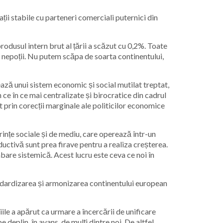
ii stabile cu parteneri comerciali puternici din
produsul intern brut al țării a scăzut cu 0,2%. Toate
și nepoții. Nu putem scăpa de soarta continentului,
ază unui sistem economic și social mutilat treptat,
 ce în ce mai centralizate și birocratice din cadrul
 prin corecții marginale ale politicilor economice
nțe sociale și de mediu, care operează într-un
uctivă sunt prea firave pentru a realiza creșterea.
re sistemică. Acest lucru este ceva ce noi în
ndardizarea și armonizarea continentului european
le a apărut ca urmare a încercării de unificare
 deplin, în avans, de mulți dintre noi. De altfel,