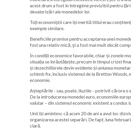
acest drum a fost în întregime previzibil pentru țări
devalorizări ale monedelor lor.
Toți economiștii care își merită titlul erau conștienț
exemple similare.
Beneficiile promise pentru acceptarea unei monede c
fost una relativ mică, şi a fost mai mult decât com
În condiții economice favorabile, chiar și zonele m
situația se înrăutățește, precum în timpul crizei fina
și dezechilibrele devin evidente și uniunea monetară
schimb fix, inclusiv sistemul de la Bretton Woods, 
economie.
Așteptările - sau, poate, iluziile – potrivit căror
De la introducerea monedei euro, economiile europe
valutar – din sistemul economic existent a condus la
Unii își amintesc că acum 20 de ani a avut loc dizol
organizarea acestei separări. De fapt, luna februar
clară.