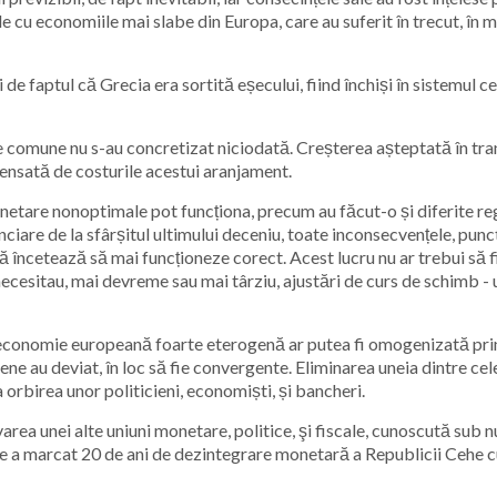
le cu economiile mai slabe din Europa, care au suferit în trecut, în m
i de faptul că Grecia era sortită eșecului, fiind închiși în sistemul 
omune nu s-au concretizat niciodată. Creșterea așteptată în tranza
pensată de costurile acestui aranjament.
onetare nonoptimale pot funcționa, precum au făcut-o și diferite re
nciare de la sfârșitul ultimului deceniu, toate inconsecvențele, puncte
 încetează să mai funcționeze corect. Acest lucru nu ar trebui să fi
necesitau, mai devreme sau mai târziu, ajustări de curs de schimb -
a o economie europeană foarte eterogenă ar putea fi omogenizată pri
ne au deviat, în loc să fie convergente. Eliminarea uneia dintre c
 orbirea unor politicieni, economiști, și bancheri.
varea unei alte uniuni monetare, politice, şi fiscale, cunoscută su
ie a marcat 20 de ani de dezintegrare monetară a Republicii Cehe cu