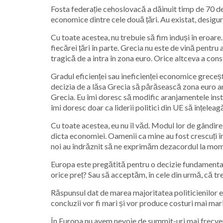
Fosta federație cehoslovacă a dăinuit timp de 70 de 
economice dintre cele două țări. Au existat, desigur
Cu toate acestea, nu trebuie să fim induși în eroar
fiecărei țări în parte. Grecia nu este de vină pent
tragică de a intra în zona euro. Orice altceva a const
Gradul eficienței sau ineficienței economice grecești
decizia de a lăsa Grecia să părăsească zona euro ar 
Grecia. Eu îmi doresc să modific aranjamentele insti
îmi doresc doar ca liderii politici din UE să înțelea
Cu toate acestea, eu nu îl văd. Modul lor de gândire
dicta economiei. Oamenii ca mine au fost crescuți î
noi au îndrăznit să ne exprimăm dezacordul la mome
Europa este pregătită pentru o decizie fundamental
orice preț? Sau să acceptăm, în cele din urmă, că t
Răspunsul dat de marea majoritatea politicienilor e
concluzii vor fi mari și vor produce costuri mai mari
În Europa nu avem nevoie de summit-uri mai frecven