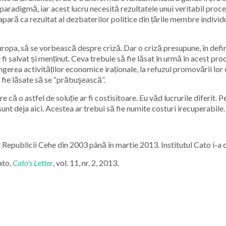
aradigmă, iar acest lucru necesită rezultatele unui veritabil proce
ă apară ca rezultat al dezbaterilor politice din țările membre indivi
n Europa, să se vorbească despre criză. Dar o criză presupune, în de
fi salvat și menținut. Ceva trebuie să fie lăsat în urmă în acest proc
pingerea activităților economice iraționale, la refuzul promovării lo
ă fie lăsate să se “prăbuşească”.
e că o astfel de soluție ar fi costisitoare. Eu văd lucrurile diferit.
unt deja aici. Acestea ar trebui să fie numite costuri irecuperabile.
Republicii Cehe din 2003 până în martie 2013. Institutul Cato i-a ofe
ato,
Cato's Letter
, vol. 11, nr. 2, 2013.