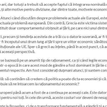
ani, dar totuși a trebuit să accepte faptul că integrarea nominală 
, și alte motive pentru diviziune, dar dintre toate, motivele economi
e. Atunci când discutăm despre problemele actuale ale Europei, este
ru actuala problemă europeană. Din contră, Grecia este victima sist
ituit doar comportamentul obișnuit al țării, pe care nici unul dintre 
, precum și tendința acesteia de a trăi cu o datorie suverană, ar fi 
fi începutul unui drum lung al țării spre un viitor economic sănăto
tuționale ale UE. Sper că grecii au înțeles, până în acest punct, că
gă aceeași perspectivă.
 se bazează pe un anumit tip de raționament, ca și când legile econo
ntr-o epocă în care acest mod de gândire a fost dominant în țările c
ntul respectiv. Am fost considerați dușmani atunci, și suntem con
ă: să continăm să credem că politica poate dicta economiei și că 
rebuie să ne întoarcem la raționamentul economic?
uropeni până acum a fost de a continua pe aceeași cale. Este datori
 pentru noi toți. În cele din urmă, aceste costuri vor deveni de nes
te la Bruxelles, ci de o transformare fundamentală a gândirii și a