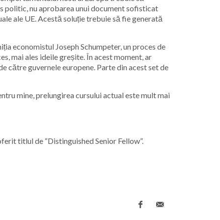
s politic, nu aprobarea unui document sofisticat
duale ale UE. Acestă soluție trebuie să fie generată
finiția economistul Joseph Schumpeter, un proces de
es, mai ales ideile greșite. În acest moment, ar
r de către guvernele europene. Parte din acest set de
 Pentru mine, prelungirea cursului actual este mult mai
rit titlul de “
Distinguished Senior Fellow”.