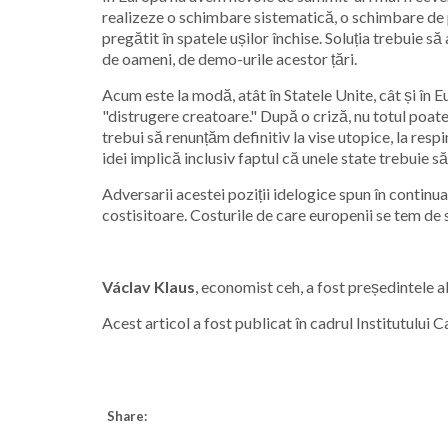
realizeze o schimbare sistematică, o schimbare de p
pregătit în spatele ușilor închise. Soluția trebuie s
de oameni, de demo-urile acestor țări.
Acum este la modă, atât în ​​Statele Unite, cât și î
"distrugere creatoare." După o criză, nu totul poate 
trebui să renunțăm definitiv la vise utopice, la res
idei implică inclusiv faptul că unele state trebuie s
Adversarii acestei poziții idelogice spun în continuar
costisitoare. Costurile de care europenii se tem de s
Václav Klaus
,
economist ceh, a fost președintele al 
Acest articol a fost publicat în cadrul Institutului C
Share: