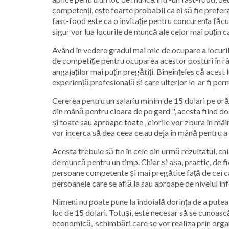
competenți, este foarte probabil ca ei să fie preferaț
fast-food este ca o invitație pentru concurența făc
sigur vor lua locurile de muncă ale celor mai puțin cal
Având în vedere gradul mai mic de ocupare a locurilo
de competiție pentru ocuparea acestor posturi în rând
angajaților mai puțin pregătiți. Bineînțeles că acest
experiență profesională și care ulterior le-ar fi per
Cererea pentru un salariu minim de 15 dolari pe oră 
din mână pentru cioara de pe gard ", acesta fiind doa
și toate sau aproape toate „ciorile vor zbura în mâini
vor încerca să dea ceea ce au deja în mână pentru a 
Acesta trebuie să fie în cele din urmă rezultatul, chia
de muncă pentru un timp. Chiar și așa, practic, de fi
persoane competente și mai pregătite față de cei ca
persoanele care se află la sau aproape de nivelul inf
Nimeni nu poate pune la îndoială dorința de a putea c
loc de 15 dolari. Totuși, este necesar să se cunoas
economică, schimbări care se vor realiza prin orga