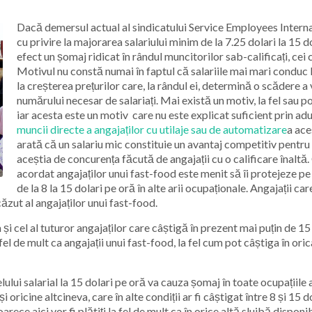
Dacă demersul actual al sindicatului Service Employees Internat
cu privire la majorarea salariului minim de la 7.25 dolari la 15 
efect un șomaj ridicat în rândul muncitorilor sab-calificați, cei c
Motivul nu constă numai în faptul că salariile mai mari conduc 
la creșterea prețurilor care, la rândul ei, determină o scădere 
numărului necesar de salariați. Mai există un motiv, la fel sau 
iar acesta este un motiv care nu este explicat suficient prin adu
muncii directe a angajaților cu utilaje sau de automatizare
a ace
arată că un salariu mic constituie un avantaj competitiv pentru an
aceștia de concurența făcută de angajații cu o calificare înaltă. 
acordat angajaților unui fast-food este menit să îi protejeze pe
de la 8 la 15 dolari pe oră în alte arii ocupaționale. Angajații ca
căzut al angajaților unui fast-food.
și cel al tuturor angajaților care câștigă în prezent mai puțin de 15 
l de mult ca angajații unui fast-food, la fel cum pot câștiga în oric
ului salarial la 15 dolari pe oră va cauza șomaj în toate ocupațiile 
 oricine altcineva, care în alte condiții ar fi câștigat între 8 și 15 
rece aici vor fi plătiți la fel de mult ca în orice altă slujbă dispon