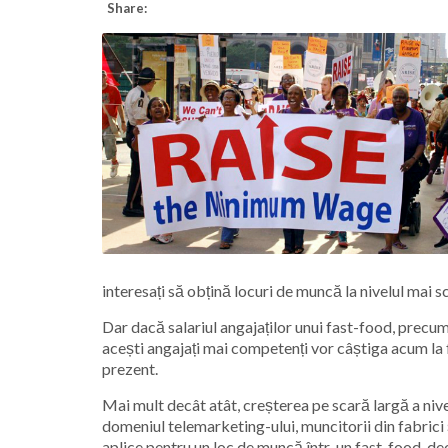
Share:
interesați să obțină locuri de muncă la nivelul mai s
Dar dacă salariul angajaților unui fast-food, precum 
acești angajați mai competenți vor câștiga acum la fe
prezent.
Mai mult decât atât, creșterea pe scară largă a nivel
domeniul telemarketing-ului, muncitorii din fabrici și
aplice pentru un loc de muncă într-un fast-food, deoa