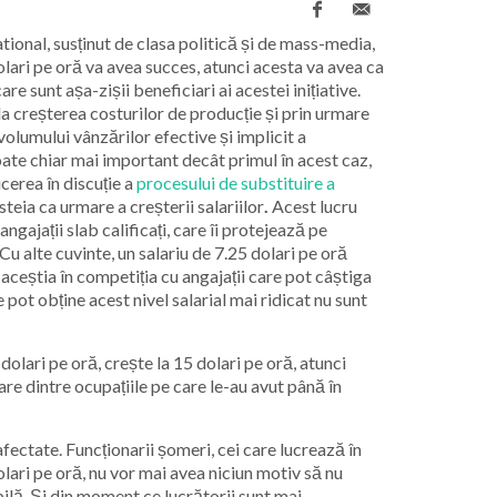
ional, susținut de clasa politică și de mass-media,
dolari pe oră va avea succes, atunci acesta va avea ca
are sunt așa-zișii beneficiari ai acestei inițiative.
la creșterea costurilor de producție și prin urmare
a volumului
vânzărilor efective și implicit a
poate chiar mai important decât primul în acest caz,
cerea în discuție a
procesului de substituire a
steia ca urmare a creșterii salariilor
.
Acest lucru
gajații slab calificați, care îi protejează pe
Cu alte cuvinte, un salariu de 7.25 dolari pe oră
 aceștia în competiția cu angajații care pot câștiga
re pot obține acest nivel salarial mai ridicat nu sunt
dolari pe oră, crește la 15 dolari pe oră, atunci
are dintre ocupațiile pe care le-au avut până în
afectate. Funcționarii șomeri, cei care lucrează în
dolari pe oră, nu vor mai avea niciun motiv să nu
ibilă. Și din moment ce lucrătorii sunt mai