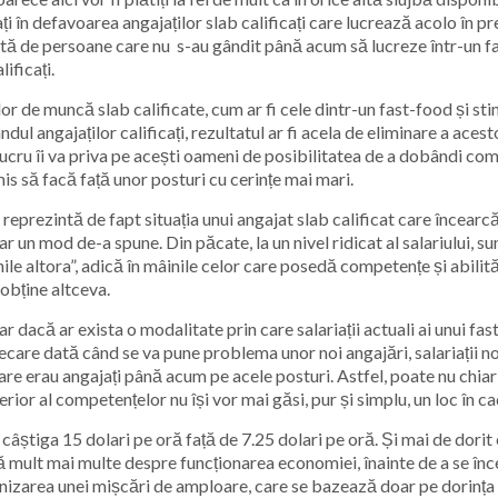
i în defavoarea angajaților slab calificați care lucrează acolo în pre
ută de persoane care nu s-au gândit până acum să lucreze într-un fas
ificați.
r de muncă slab calificate, cum ar fi cele dintr-un fast-food și sti
ul angajaților calificați, rezultatul ar fi acela de eliminare a ace
 lucru îi va priva pe acești oameni de posibilitatea de a dobândi co
mis să facă față unor posturi cu cerințe mai mari.
reprezintă de fapt situația unui angajat slab calificat care încearc
r un mod de-a spune. Din păcate, la un nivel ridicat al salariului, s
le altora”, adică în mâinile celor care posedă competențe și abilități
obține altceva.
r dacă ar exista o modalitate prin care salariații actuali ai unui fast-f
ecare dată când se va pune problema unor noi angajări, salariații noi
re erau angajați până acum pe acele posturi. Astfel, poate nu chiar
erior al competențelor nu își vor mai găsi, pur și simplu, un loc în 
âștiga 15 dolari pe oră față de 7.25 dolari pe oră. Și mai de dorit 
că mult mai multe despre funcționarea economiei, înainte de a se în
nizarea unei mișcări de amploare, care se bazează doar pe dorința 