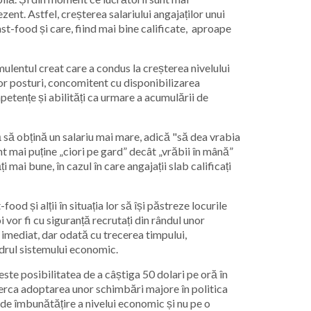
zent. Astfel, creșterea salariului angajaților unui
t-food și care, fiind mai bine calificate, aproape
mulentul creat care a condus la creșterea nivelului
stor posturi, concomitent cu disponibilizarea
mpetențe și abilități ca urmare a acumulării de
ă să obțină un salariu mai mare, adică "să dea vrabia
unt mai puține „ciori pe gard” decât „vrăbii în mână”
 mai bune, în cazul în care angajații slab calificați
ood și alții în situația lor să își păstreze locurile
 vor fi cu siguranță recrutați din rândul unor
 imediat, dar odată cu trecerea timpului,
cadrul sistemului economic.
este posibilitatea de a câștiga 50 dolari pe oră în
cerca adoptarea unor schimbări majore în politica
de îmbunătățire a nivelui economic și nu pe o