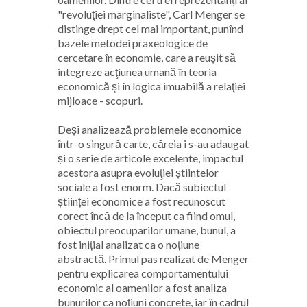
"revoluţiei marginaliste", Carl Menger se
distinge drept cel mai important, punînd
bazele metodei praxeologice de
cercetare în economie, care a reușit să
integreze acţiunea umană în teoria
economică şi în logica imuabilă a relaţiei
mijloace - scopuri.
Deși analizează problemele economice
într-o singură carte, căreia i s-au adaugat
și o serie de articole excelente, impactul
acestora asupra evoluţiei știintelor
sociale a fost enorm. Dacă subiectul
științei economice a fost recunoscut
corect încă de la început ca fiind omul,
obiectul preocuparilor umane, bunul, a
fost inițial analizat ca o noțiune
abstractă. Primul pas realizat de Menger
pentru explicarea comportamentului
economic al oamenilor a fost analiza
bunurilor ca noțiuni concrete, iar în cadrul