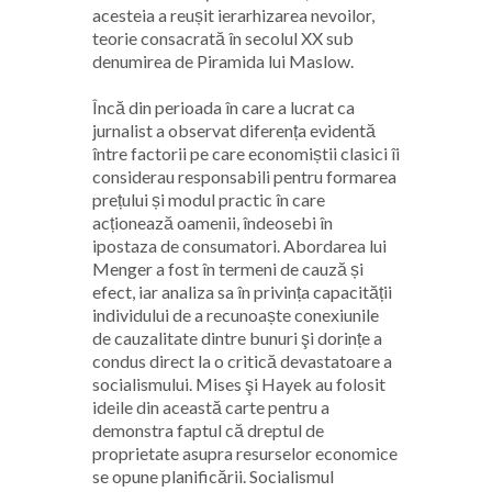
acesteia a reușit ierarhizarea nevoilor,
teorie consacrată în secolul XX sub
denumirea de Piramida lui Maslow.
Încă din perioada în care a lucrat ca
jurnalist a observat diferența evidentă
între factorii pe care economiștii clasici îi
considerau responsabili pentru formarea
prețului și modul practic în care
acționează oamenii, îndeosebi în
ipostaza de consumatori. Abordarea lui
Menger a fost în termeni de cauză și
efect, iar analiza sa în privința capacității
individului de a recunoaște conexiunile
de cauzalitate dintre bunuri şi dorințe a
condus direct la o critică devastatoare a
socialismului. Mises şi Hayek au folosit
ideile din această carte pentru a
demonstra faptul că dreptul de
proprietate asupra resurselor economice
se opune planificării. Socialismul