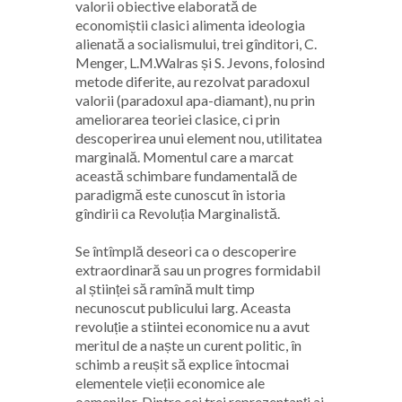
valorii obiective elaborată de
economiștii clasici alimenta ideologia
alienată a socialismului, trei gînditori, C.
Menger, L.M.Walras și S. Jevons, folosind
metode diferite, au rezolvat paradoxul
valorii (paradoxul apa-diamant), nu prin
ameliorarea teoriei clasice, ci prin
descoperirea unui element nou, utilitatea
marginală. Momentul care a marcat
această schimbare fundamentală de
paradigmă este cunoscut în istoria
gîndirii ca Revoluția Marginalistă.
Se întîmplă deseori ca o descoperire
extraordinară sau un progres formidabil
al științei să ramînă mult timp
necunoscut publicului larg. Aceasta
revoluție a stiintei economice nu a avut
meritul de a naște un curent politic, în
schimb a reușit să explice întocmai
elementele vieții economice ale
oamenilor. Dintre cei trei reprezentanți ai