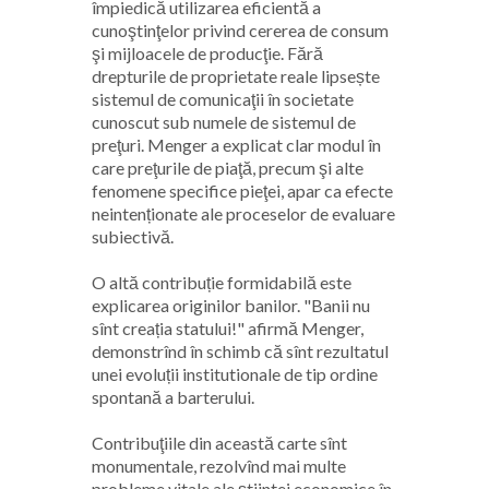
împiedică utilizarea eficientă a
cunoştinţelor privind cererea de consum
şi mijloacele de producţie. Fără
drepturile de proprietate reale lipsește
sistemul de comunicaţii în societate
cunoscut sub numele de sistemul de
preţuri. Menger a explicat clar modul în
care preţurile de piaţă, precum şi alte
fenomene specifice pieţei, apar ca efecte
neintenționate ale proceselor de evaluare
subiectivă.
O altă contribuție formidabilă este
explicarea originilor banilor. "Banii nu
sînt creația statului!" afirmă Menger,
demonstrînd în schimb că sînt rezultatul
unei evoluții institutionale de tip ordine
spontană a barterului.
Contribuţiile din această carte sînt
monumentale, rezolvînd mai multe
probleme vitale ale știintei economice în